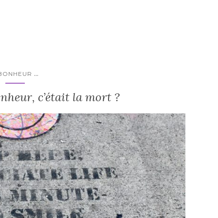
...
BONHEUR
onheur, c’était la mort ?