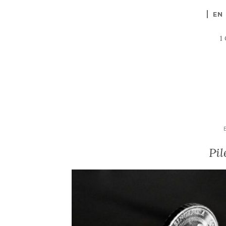
EN
1
Pil