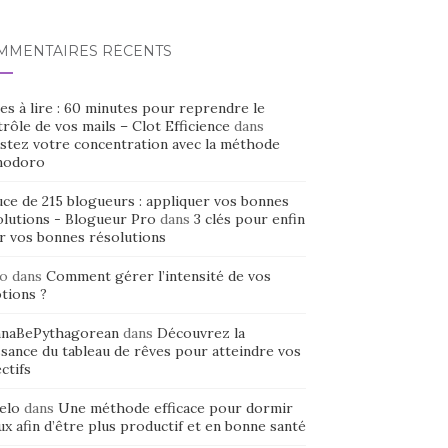
MMENTAIRES RÉCENTS
es à lire : 60 minutes pour reprendre le
rôle de vos mails – Clot Efficience
dans
stez votre concentration avec la méthode
odoro
uce de 215 blogueurs : appliquer vos bonnes
olutions - Blogueur Pro
dans
3 clés pour enfin
ir vos bonnes résolutions
o
dans
Comment gérer l’intensité de vos
tions ?
naBePythagorean
dans
Découvrez la
sance du tableau de rêves pour atteindre vos
ctifs
elo
dans
Une méthode efficace pour dormir
x afin d’être plus productif et en bonne santé