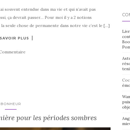
ai souvent entendue dans ma vie et qui n’avait pas
CO
si, ça devrait passer… Pour moi il y a 2 notions
 la seule chose de permanente dans notre vie c’est le […]
Livr
cont
 SAVOIR PLUS
Boo
Pom
 Commentaire
Ast
rés
ten
Coc
émo
Wan
puis
BONHEUR
obje
mière pour les périodes sombres
Ang
mieu