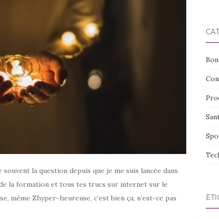
CA
Bon
Con
Pro
San
Spo
Tec
e souvent la question depuis que je me suis lancée dans
de la formation et tous tes trucs sur internet sur le
ÉTI
use, même Zhyper-heureuse, c’est bien ça, n’est-ce pas