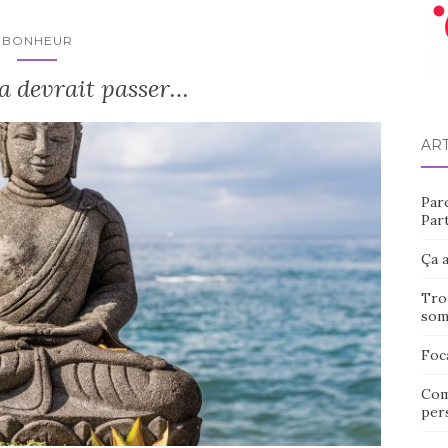
BONHEUR
ça devrait passer…
AR
Par
Part
Ça a
Tro
som
Foc
Com
pers