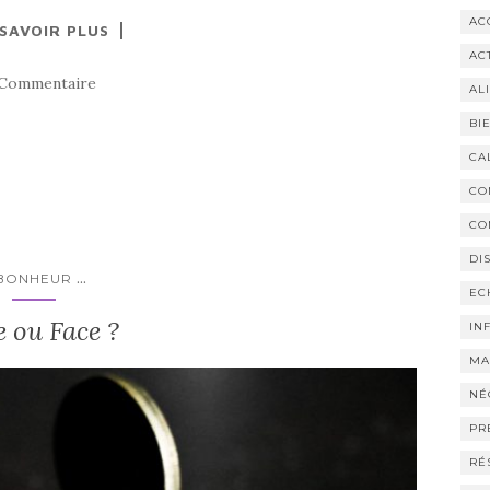
AC
 SAVOIR PLUS
AC
 Commentaire
AL
BI
CA
CO
CO
DI
...
BONHEUR
EC
e ou Face ?
IN
MA
NÉ
PR
RÉ