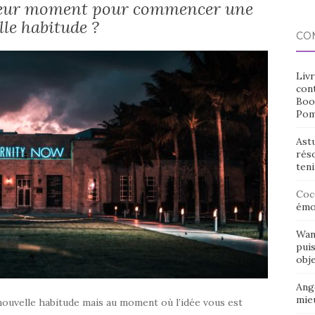
leur moment pour commencer une
le habitude ?
CO
Livr
cont
Boo
Pom
Ast
rés
ten
Coc
émo
Wan
puis
obje
Ang
mieu
ouvelle habitude mais au moment où l’idée vous est