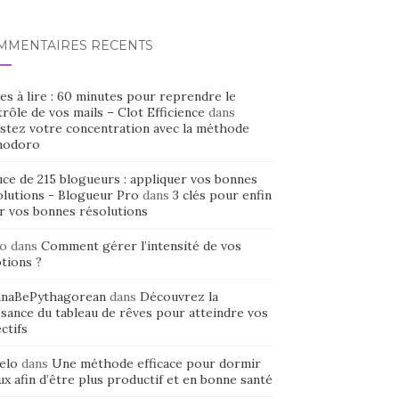
MMENTAIRES RÉCENTS
es à lire : 60 minutes pour reprendre le
rôle de vos mails – Clot Efficience
dans
stez votre concentration avec la méthode
odoro
uce de 215 blogueurs : appliquer vos bonnes
olutions - Blogueur Pro
dans
3 clés pour enfin
ir vos bonnes résolutions
o
dans
Comment gérer l’intensité de vos
tions ?
naBePythagorean
dans
Découvrez la
sance du tableau de rêves pour atteindre vos
ctifs
elo
dans
Une méthode efficace pour dormir
x afin d’être plus productif et en bonne santé