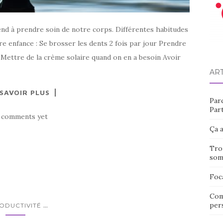
end à prendre soin de notre corps. Différentes habitudes
re enfance : Se brosser les dents 2 fois par jour Prendre
 Mettre de la crème solaire quand on en a besoin Avoir
AR
 SAVOIR PLUS
Par
Part
 comments yet
Ça a
Tro
som
Foc
Com
...
pers
ODUCTIVITÉ