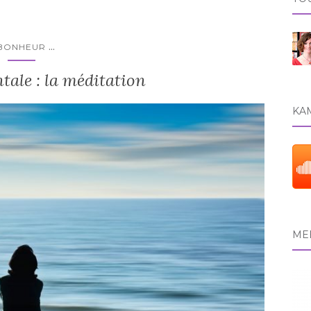
...
BONHEUR
ale : la méditation
KAM
MEE