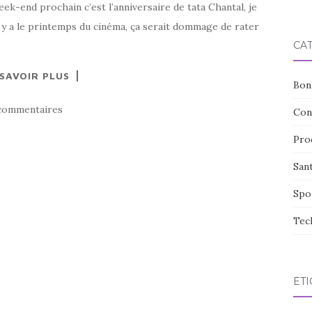
ek-end prochain c’est l’anniversaire de tata Chantal, je
 y a le printemps du cinéma, ça serait dommage de rater
CA
 SAVOIR PLUS
Bon
commentaires
Con
Pro
San
Spo
Tec
ÉTI