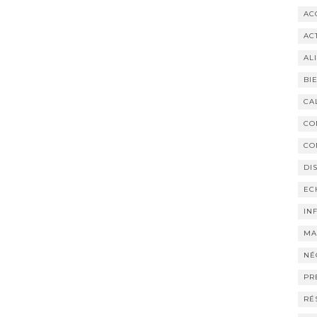
AC
AC
AL
BI
CA
CO
CO
DI
EC
IN
MA
NÉ
PR
RÉ