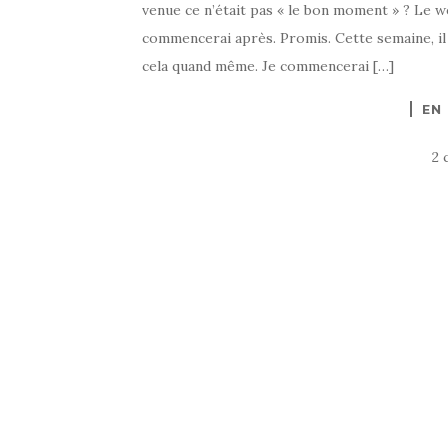
venue ce n’était pas « le bon moment » ? Le we
commencerai après. Promis. Cette semaine, il
cela quand même. Je commencerai […]
EN
2 