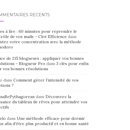
MMENTAIRES RÉCENTS
es à lire : 60 minutes pour reprendre le
rôle de vos mails – Clot Efficience
dans
stez votre concentration avec la méthode
odoro
uce de 215 blogueurs : appliquer vos bonnes
olutions - Blogueur Pro
dans
3 clés pour enfin
ir vos bonnes résolutions
o
dans
Comment gérer l’intensité de vos
tions ?
naBePythagorean
dans
Découvrez la
sance du tableau de rêves pour atteindre vos
ctifs
elo
dans
Une méthode efficace pour dormir
x afin d’être plus productif et en bonne santé