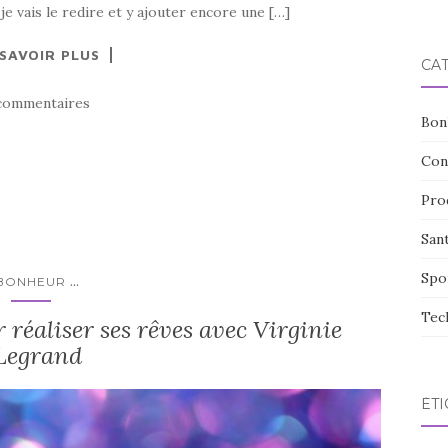
e vais le redire et y ajouter encore une […]
 SAVOIR PLUS
CA
commentaires
Bon
Con
Pro
San
Spo
...
BONHEUR
Tec
 réaliser ses rêves avec Virginie
Legrand
ÉTI