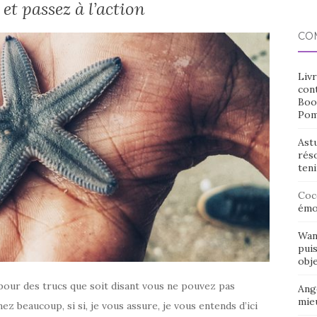
et passez à l’action
CO
Livr
cont
Boo
Pom
Ast
rés
ten
Coc
émo
Wan
puis
obje
pour des trucs que soit disant vous ne pouvez pas
Ang
mieu
z beaucoup, si si, je vous assure, je vous entends d’ici