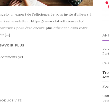
ngelo, un expert de l’efficience. Je vous invite d’ailleurs à
ire à sa newsletter : https://www.clot-efficience.ch/
habitudes pour être encore plus efficient.e dans votre
it […]
AR
 SAVOIR PLUS
Par
Part
 comments yet
Ça a
Tro
som
Foc
Com
pers
RODUCTIVITÉ