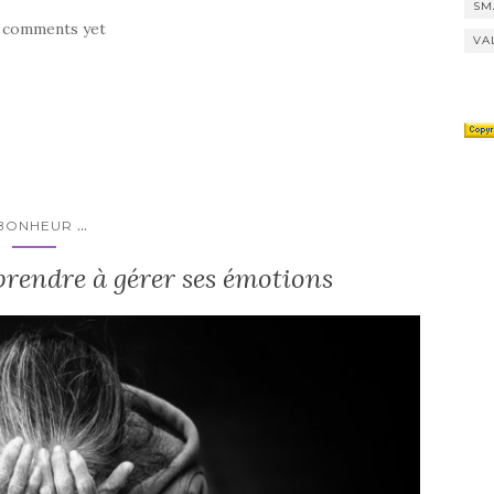
SM
 comments yet
VA
...
BONHEUR
prendre à gérer ses émotions