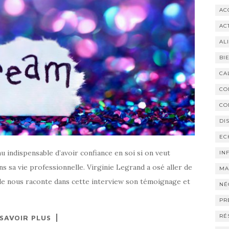
AC
AC
AL
BI
CA
CO
CO
DI
EC
nu indispensable d’avoir confiance en soi si on veut
IN
s sa vie professionnelle. Virginie Legrand a osé aller de
MA
Elle nous raconte dans cette interview son témoignage et
NÉ
PR
RÉ
 SAVOIR PLUS