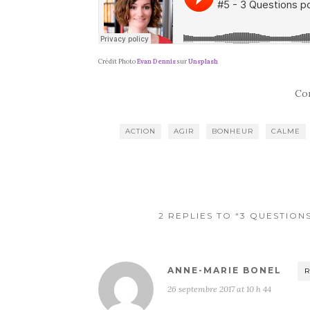
Crédit Photo
Evan Dennis
sur
Unsplash
Co
ACTION
AGIR
BONHEUR
CALME
2 REPLIES TO “3 QUESTIO
ANNE-MARIE BONEL
R
26 septembre 2017 at 10 h 44