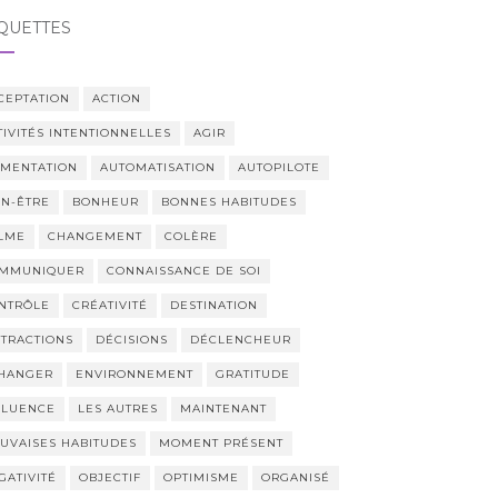
QUETTES
CEPTATION
ACTION
TIVITÉS INTENTIONNELLES
AGIR
IMENTATION
AUTOMATISATION
AUTOPILOTE
EN-ÊTRE
BONHEUR
BONNES HABITUDES
LME
CHANGEMENT
COLÈRE
MMUNIQUER
CONNAISSANCE DE SOI
NTRÔLE
CRÉATIVITÉ
DESTINATION
STRACTIONS
DÉCISIONS
DÉCLENCHEUR
HANGER
ENVIRONNEMENT
GRATITUDE
FLUENCE
LES AUTRES
MAINTENANT
UVAISES HABITUDES
MOMENT PRÉSENT
GATIVITÉ
OBJECTIF
OPTIMISME
ORGANISÉ