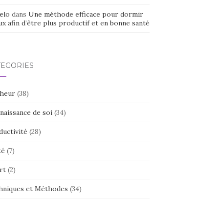
elo
dans
Une méthode efficace pour dormir
x afin d’être plus productif et en bonne santé
TÉGORIES
heur
(38)
naissance de soi
(34)
ductivité
(28)
té
(7)
rt
(2)
hniques et Méthodes
(34)