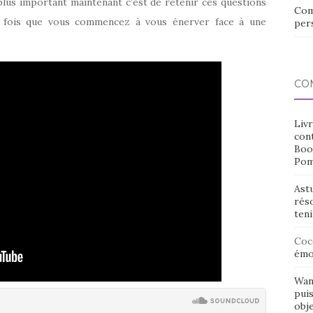
 plus important maintenant c’est de retenir ces questions
Com
e fois que vous commencez à vous énerver face à une
pers
CO
Livr
cont
Boo
Pom
Ast
rés
ten
Coc
émo
Wan
puis
obje