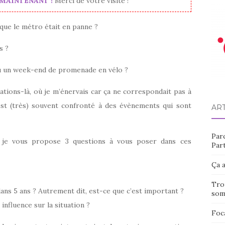
e MAINTENANT !
Merci de votre visite !
 que le métro était en panne ?
s ?
évu un week-end de promenade en vélo ?
tions-là, où je m’énervais car ça ne correspondait pas à
est (très) souvent confronté à des évènements qui sont
AR
Par
à, je vous propose 3 questions à vous poser dans ces
Part
Ça a
Tro
dans 5 ans ? Autrement dit, est-ce que c’est important ?
som
influence sur la situation ?
Foc