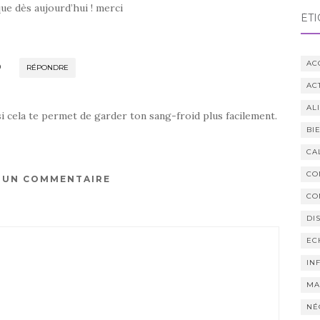
que dès aujourd’hui ! merci
ÉTI
AC
D
RÉPONDRE
AC
AL
i cela te permet de garder ton sang-froid plus facilement.
BI
CA
CO
R UN COMMENTAIRE
CO
DI
EC
IN
MA
NÉ