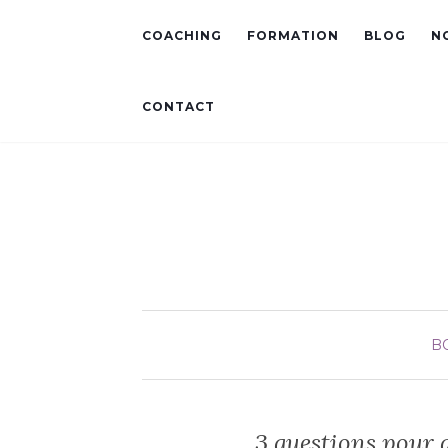
COACHING
FORMATION
BLOG
N
CONTACT
B
3 questions pour 