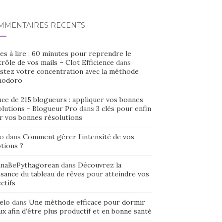
MMENTAIRES RÉCENTS
es à lire : 60 minutes pour reprendre le
rôle de vos mails – Clot Efficience
dans
stez votre concentration avec la méthode
odoro
uce de 215 blogueurs : appliquer vos bonnes
olutions - Blogueur Pro
dans
3 clés pour enfin
ir vos bonnes résolutions
o
dans
Comment gérer l’intensité de vos
tions ?
naBePythagorean
dans
Découvrez la
sance du tableau de rêves pour atteindre vos
ctifs
elo
dans
Une méthode efficace pour dormir
x afin d’être plus productif et en bonne santé