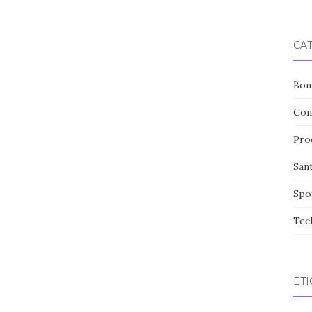
CA
Bon
Con
Pro
San
Spo
Tec
ÉTI