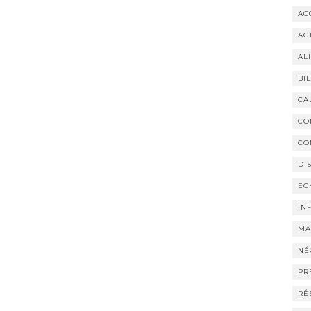
AC
AC
AL
BI
CA
CO
CO
DI
EC
IN
MA
NÉ
PR
RÉ