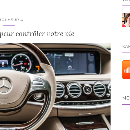
...
BONHEUR
 peur contrôler votre vie
KAM
MEE