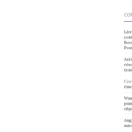
CO
Livr
cont
Boo
Pom
Ast
rés
ten
Coc
émo
Wan
puis
obje
Ang
mieu